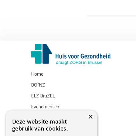
Home
BO³NZ
ELZ BruZEL
Evenementen
×
Nieuws
Deze website maakt
gebruik van cookies.
Zoekertjes