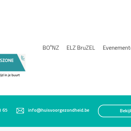
BO³NZ
ELZ BruZEL
Evenement
1 65
info@huisvoorgezondheid.be
Bekij