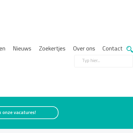
en
Nieuws
Zoekertjes
Over ons
Contact
k onze vacatures!