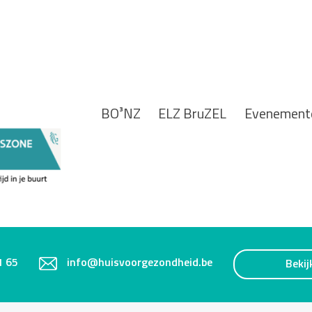
BO³NZ
ELZ BruZEL
Evenement
1 65
info@huisvoorgezondheid.be
Bekij