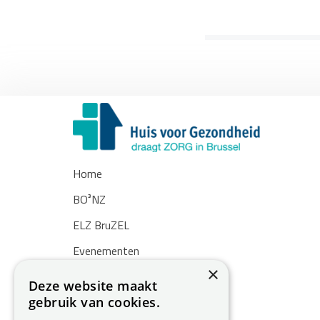
Home
BO³NZ
ELZ BruZEL
Evenementen
×
Nieuws
Deze website maakt
gebruik van cookies.
Zoekertjes