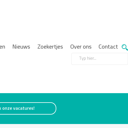
en
Nieuws
Zoekertjes
Over ons
Contact
k onze vacatures!