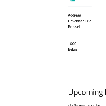
Address
Havenlaan 86c
Brussel
1000
België
Upcoming 
<li>No events in this lo