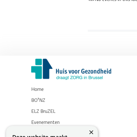
Home
BO³NZ
ELZ BruZEL
Evenementen
×
Nieuws