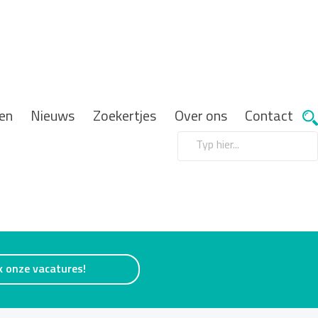
en
Nieuws
Zoekertjes
Over ons
Contact
k onze vacatures!