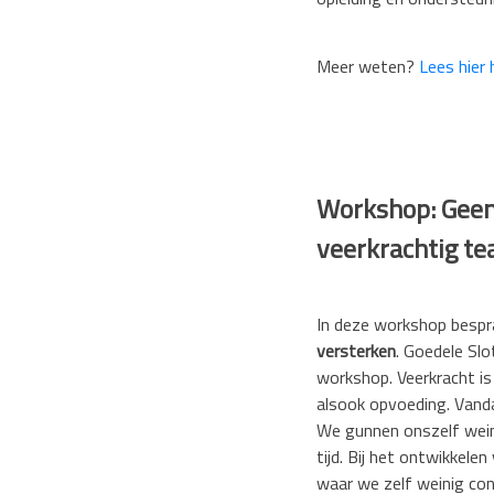
opleiding en ondersteun
Meer weten?
Lees hier
Workshop: Geen 
veerkrachtig t
In deze workshop bespr
versterken
. Goedele Sl
workshop. Veerkracht i
alsook opvoeding. Vanda
We gunnen onszelf weini
tijd. Bij het ontwikkele
waar we zelf weinig con