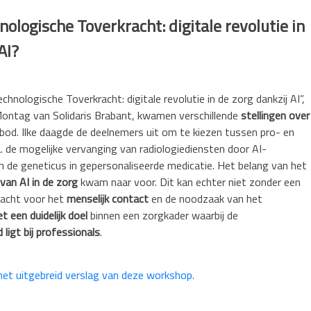
ologische Toverkracht: digitale revolutie in
AI?
hnologische Toverkracht: digitale revolutie in de zorg dankzij AI”,
Montag van Solidaris Brabant, kwamen verschillende
stellingen over
bod. Ilke daagde de deelnemers uit om te kiezen tussen pro- en
 de mogelijke vervanging van radiologiediensten door AI-
an de geneticus in gepersonaliseerde medicatie. Het belang van het
an AI in de zorg
kwam naar voor. Dit kan echter niet zonder een
dacht voor het
menselijk contact
en de noodzaak van het
 een duidelijk doel
binnen een zorgkader waarbij de
 ligt bij professionals
.
 het uitgebreid verslag van deze workshop.