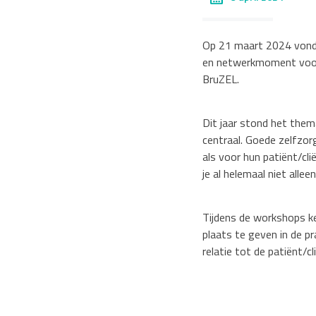
Op 21 maart 2024 vond d
en netwerkmoment voor 
BruZEL.
Dit jaar stond het the
centraal. Goede zelfzor
als voor hun patiënt/cl
je al helemaal niet alleen
Tijdens de workshops ke
plaats te geven in de pr
relatie tot de patiënt/cl