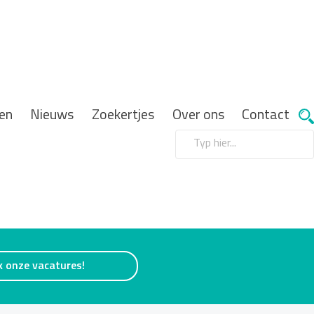
en
Nieuws
Zoekertjes
Over ons
Contact
k onze vacatures!