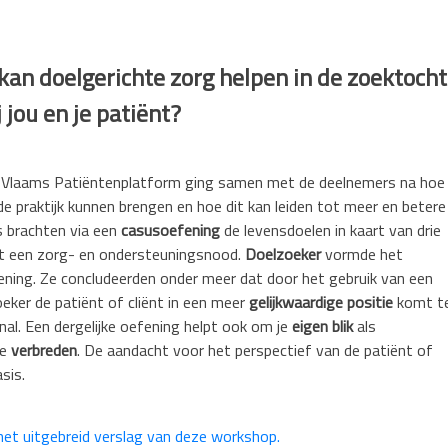
an doelgerichte zorg helpen in de zoektocht
j jou en je patiënt?
 Vlaams Patiëntenplatform ging samen met de deelnemers na hoe
de praktijk kunnen brengen en hoe dit kan leiden tot meer en betere
s brachten via een
casusoefening
de levensdoelen in kaart van drie
et een zorg- en ondersteuningsnood.
Doelzoeker
vormde het
ning. Ze concludeerden onder meer dat door het gebruik van een
eker de patiënt of cliënt in een meer
gelijkwaardige positie
komt t
al. Een dergelijke oefening helpt ook om je
eigen blik
als
te
verbreden
. De aandacht voor het perspectief van de patiënt of
asis.
 het uitgebreid verslag van deze workshop.