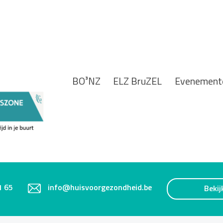
BO³NZ
ELZ BruZEL
Evenement
1 65
info@huisvoorgezondheid.be
Bekij