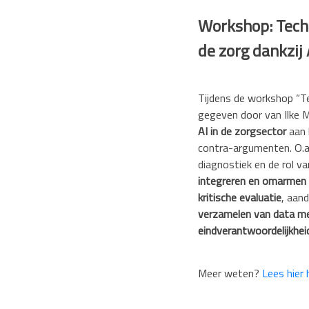
Workshop: Techn
de zorg dankzij 
Tijdens de workshop “Tec
gegeven door van Ilke 
AI in de zorgsector
aan 
contra-argumenten. O.a.
diagnostiek en de rol v
integreren en omarmen v
kritische evaluatie
, aan
verzamelen van data met
eindverantwoordelijkheid
Meer weten?
Lees hier