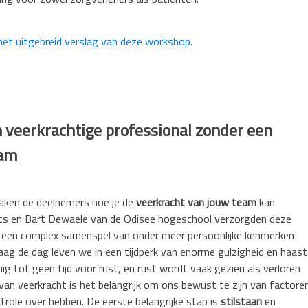
ing voor zowel zorgverleners als patiënten.
 het uitgebreid verslag van deze workshop.
veerkrachtige professional zonder een
eam
aken de deelnemers hoe je de
veerkracht van jouw team
kan
ots en Bart Dewaele van de Odisee hogeschool verzorgden deze
s een complex samenspel van onder meer persoonlijke kenmerken
ag de dag leven we in een tijdperk van enorme gulzigheid en haast
g tot geen tijd voor rust, en rust wordt vaak gezien als verloren
n van veerkracht is het belangrijk om ons bewust te zijn van factore
trole over hebben. De eerste belangrijke stap is
stilstaan
en