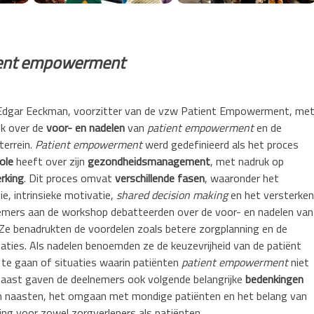
ent empowerment
 Edgar Eeckman, voorzitter van de vzw Patient Empowerment, me
ek over de
voor- en nadelen
van
patient empowerment
en de
terrein.
Patient empowerment
werd gedefinieerd als het proces
ole
heeft over zijn
gezondheidsmanagement
, met nadruk op
rking
. Dit proces omvat
verschillende fasen
, waaronder het
e, intrinsieke motivatie,
shared decision making
en het versterken
emers aan de workshop debatteerden over de voor- en nadelen van
 Ze benadrukten de voordelen zoals betere zorgplanning en de
ties. Als nadelen benoemden ze de keuzevrijheid van de patiënt
te gaan of situaties waarin patiënten
patient empowerment
niet
naast gaven de deelnemers ook volgende belangrijke
bedenkingen
van naasten, het omgaan met mondige patiënten en het belang van