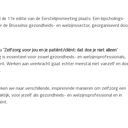
e 17e editie van de Eerstelijnsmeeting plaats. Een bijscholings-
de Brusselse gezondheids- en welzijnssector, georganiseerd doo
ma
‘Zelfzorg voor jou en je patiënt/cliënt: dat doe je niet alleen’
g is essentieel voor zowel gezondheids- en welzijnsprofessionals,
iënt. Werken aan veerkracht gaat echter meestal niet vanzelf en do
.
ken we naar verschillende, inspirerende manieren om zelfzorg een
aktijk, voor jezelf als gezondheids- en welzijnsprofessional en in
iënt.