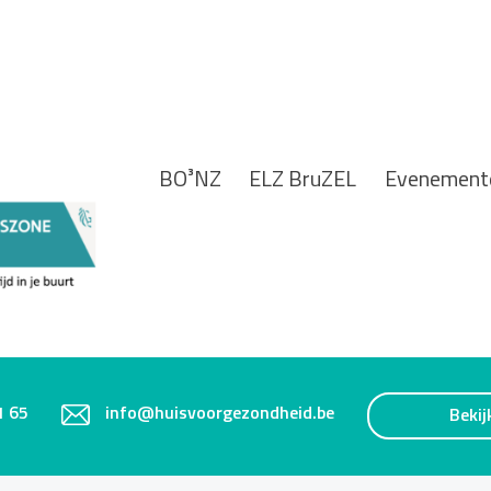
BO³NZ
ELZ BruZEL
Evenement
1 65
info@huisvoorgezondheid.be
Bekij