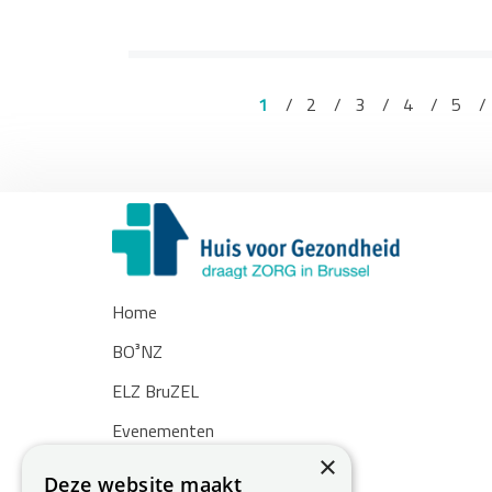
1
2
3
4
5
Home
BO³NZ
ELZ BruZEL
Evenementen
×
Nieuws
Deze website maakt