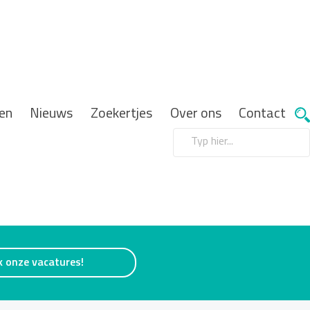
en
Nieuws
Zoekertjes
Over ons
Contact
k onze vacatures!