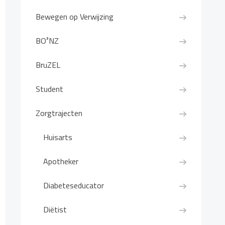
Bewegen op Verwijzing
BO³NZ
BruZEL
Student
Zorgtrajecten
Huisarts
Apotheker
Diabeteseducator
Diëtist