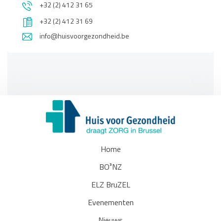
+32 (2) 412 31 65
+32 (2) 412 31 69
info@huisvoorgezondheid.be
Home
BO³NZ
ELZ BruZEL
Evenementen