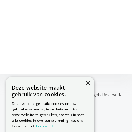
×
Deze website maakt
gebruik van cookies.
Copyright © 2026 Huis Voor Gezondheid. All Rights Reserved.
Klachtenprocedure
Deze website gebruikt cookies om uw
-
gebruikerservaring te verbeteren. Door
Annuleringsvoorwaarden
onze website te gebruiken, stemt u in met
-
alle cookies in overeenstemming met ons
Cookiebeleid.
Lees verder
Sitemap