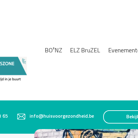
BO³NZ
ELZ BruZEL
Evenement
1 65
info@huisvoorgezondheid.be
Bekij