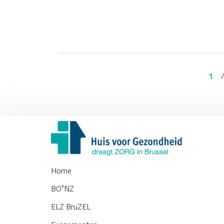
1
Home
BO³NZ
ELZ BruZEL