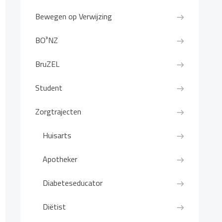
Bewegen op Verwijzing
BO³NZ
BruZEL
Student
Zorgtrajecten
Huisarts
Apotheker
Diabeteseducator
Diëtist