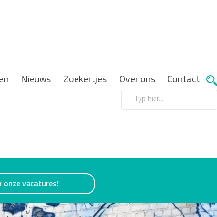
en
Nieuws
Zoekertjes
Over ons
Contact
k onze vacatures!