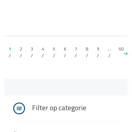
1
2
3
4
5
6
7
8
9
…
50
Filter op categorie