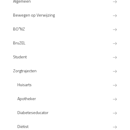
Algemeen
Bewegen op Verwijzing
BO³NZ
BruZEL
Student
Zorgtrajecten
Huisarts
Apotheker
Diabeteseducator
Diëtist