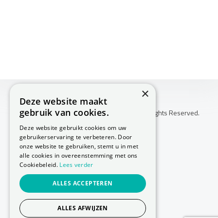
×
Deze website maakt
gebruik van cookies.
Copyright © 2026 Huis Voor Gezondheid. All Rights Reserved.
Klachtenprocedure
Deze website gebruikt cookies om uw
-
gebruikerservaring te verbeteren. Door
Annuleringsvoorwaarden
onze website te gebruiken, stemt u in met
-
alle cookies in overeenstemming met ons
Cookiebeleid.
Lees verder
Sitemap
-
ALLES ACCEPTEREN
Privacy Policy
-
Cookie Policy
ALLES AFWIJZEN
Website laten maken