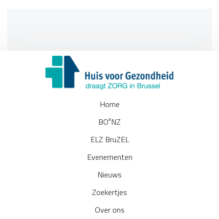
Home
BO³NZ
ELZ BruZEL
Evenementen
Nieuws
Zoekertjes
Over ons