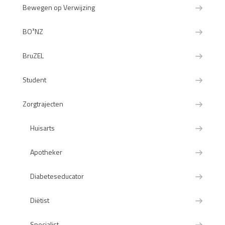
Bewegen op Verwijzing
BO³NZ
BruZEL
Student
Zorgtrajecten
Huisarts
Apotheker
Diabeteseducator
Diëtist