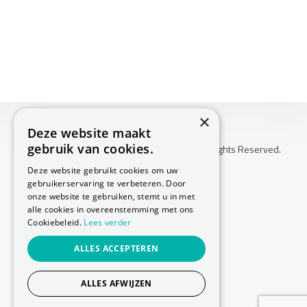
×
Deze website maakt
gebruik van cookies.
Copyright © 2026 Huis Voor Gezondheid. All Rights Reserved.
Klachtenprocedure
Deze website gebruikt cookies om uw
-
gebruikerservaring te verbeteren. Door
Annuleringsvoorwaarden
onze website te gebruiken, stemt u in met
-
alle cookies in overeenstemming met ons
Cookiebeleid.
Lees verder
Sitemap
-
ALLES ACCEPTEREN
Privacy Policy
-
Cookie Policy
ALLES AFWIJZEN
Website laten maken