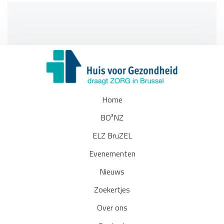
Home
BO³NZ
ELZ BruZEL
Evenementen
Nieuws
Zoekertjes
Over ons