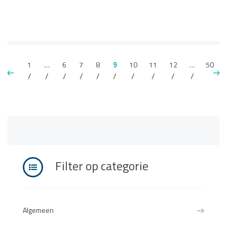
1
…
6
7
8
9
10
11
12
…
50
Filter op categorie
Algemeen