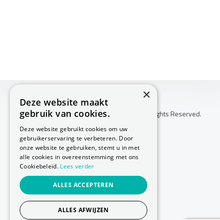
×
Deze website maakt
gebruik van cookies.
Copyright © 2026 Huis Voor Gezondheid. All Rights Reserved.
Klachtenprocedure
Deze website gebruikt cookies om uw
-
gebruikerservaring te verbeteren. Door
Annuleringsvoorwaarden
onze website te gebruiken, stemt u in met
-
alle cookies in overeenstemming met ons
Cookiebeleid.
Lees verder
Sitemap
-
ALLES ACCEPTEREN
Privacy Policy
-
Cookie Policy
ALLES AFWIJZEN
Website laten maken