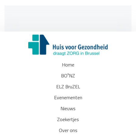
Home
BO³NZ
ELZ BruZEL
Evenementen
Nieuws
Zoekertjes
Over ons