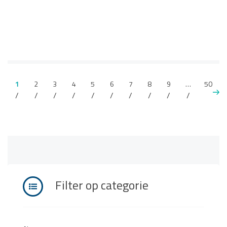
1
2
3
4
5
6
7
8
9
…
50
Filter op categorie