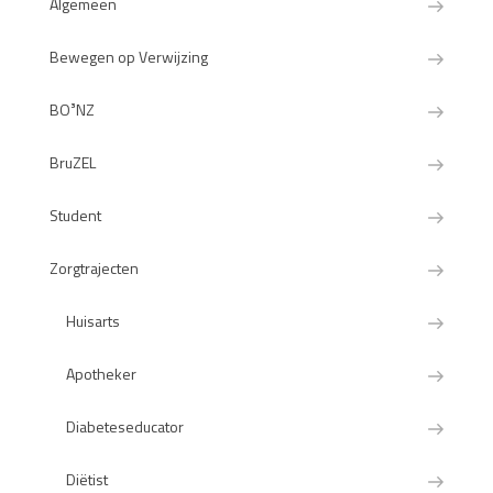
Algemeen
Bewegen op Verwijzing
BO³NZ
BruZEL
Student
Zorgtrajecten
Huisarts
Apotheker
Diabeteseducator
Diëtist