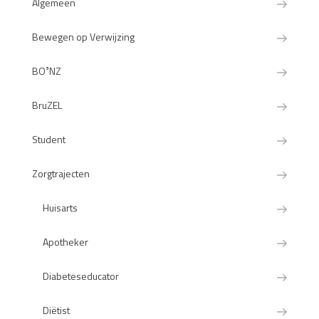
Algemeen
Bewegen op Verwijzing
BO³NZ
BruZEL
Student
Zorgtrajecten
Huisarts
Apotheker
Diabeteseducator
Diëtist