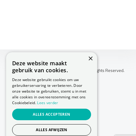
×
Deze website maakt
gebruik van cookies.
Copyright © 2026 Huis Voor Gezondheid. All Rights Reserved.
Klachtenprocedure
Deze website gebruikt cookies om uw
-
gebruikerservaring te verbeteren. Door
Annuleringsvoorwaarden
onze website te gebruiken, stemt u in met
-
alle cookies in overeenstemming met ons
Cookiebeleid.
Lees verder
Sitemap
-
ALLES ACCEPTEREN
Privacy Policy
-
Cookie Policy
ALLES AFWIJZEN
Website laten maken