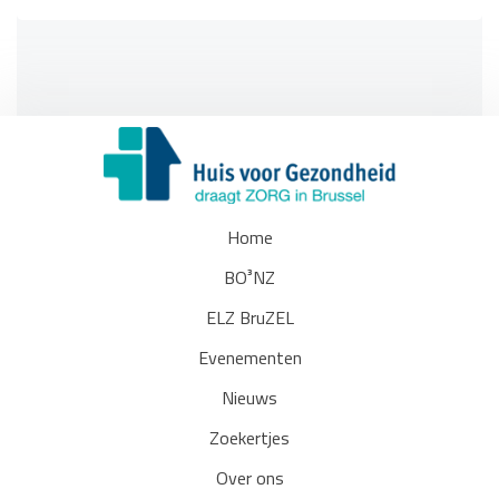
Home
BO³NZ
ELZ BruZEL
Evenementen
Nieuws
Zoekertjes
Over ons