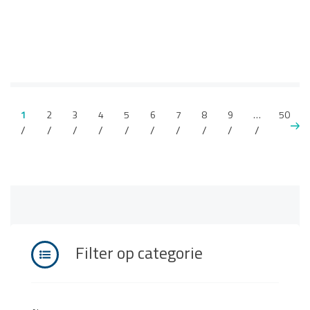
1
2
3
4
5
6
7
8
9
…
50
Filter op categorie