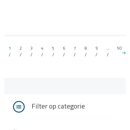
1
2
3
4
5
6
7
8
9
…
50
Filter op categorie