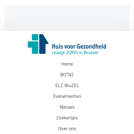
Home
BO³NZ
ELZ BruZEL
Evenementen
Nieuws
Zoekertjes
Over ons