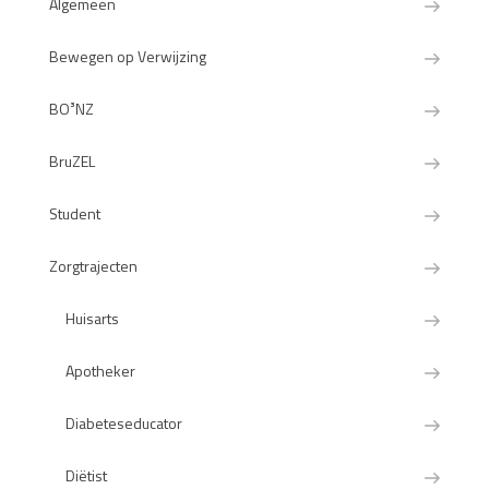
Algemeen
Bewegen op Verwijzing
BO³NZ
BruZEL
Student
Zorgtrajecten
Huisarts
Apotheker
Diabeteseducator
Diëtist