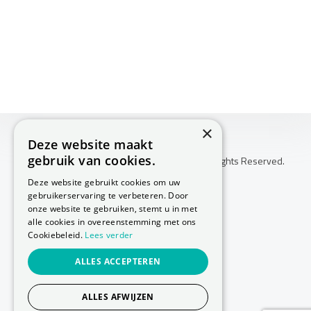
×
Deze website maakt
gebruik van cookies.
Copyright © 2026 Huis Voor Gezondheid. All Rights Reserved.
Klachtenprocedure
Deze website gebruikt cookies om uw
-
gebruikerservaring te verbeteren. Door
Annuleringsvoorwaarden
onze website te gebruiken, stemt u in met
-
alle cookies in overeenstemming met ons
Cookiebeleid.
Lees verder
Sitemap
-
ALLES ACCEPTEREN
Privacy Policy
-
Cookie Policy
ALLES AFWIJZEN
Website laten maken