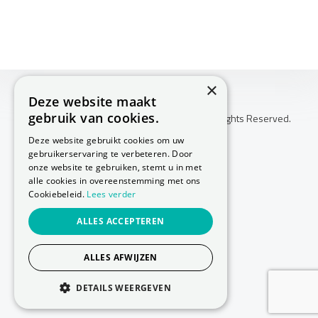
×
Deze website maakt
gebruik van cookies.
Copyright © 2026 Huis Voor Gezondheid. All Rights Reserved.
Klachtenprocedure
Deze website gebruikt cookies om uw
-
gebruikerservaring te verbeteren. Door
Annuleringsvoorwaarden
onze website te gebruiken, stemt u in met
-
alle cookies in overeenstemming met ons
Cookiebeleid.
Lees verder
Sitemap
-
ALLES ACCEPTEREN
Privacy Policy
-
Cookie Policy
ALLES AFWIJZEN
Website laten maken
door Conversal
DETAILS WEERGEVEN
STRIKT NOODZAKELIJK