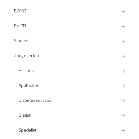
BO³NZ
BruZEL
Student
Zorgtrajecten
Huisarts
Apotheker
Diabeteseducator
Diëtist
Specialist