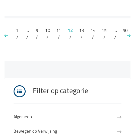
1
…
9
10
11
12
13
14
15
…
50
Filter op categorie
Algemeen
Bewegen op Verwijzing