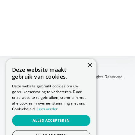
×
Deze website maakt
gebruik van cookies.
Copyright © 2026 Huis Voor Gezondheid. All Rights Reserved.
Klachtenprocedure
Deze website gebruikt cookies om uw
-
gebruikerservaring te verbeteren. Door
Annuleringsvoorwaarden
onze website te gebruiken, stemt u in met
-
alle cookies in overeenstemming met ons
Cookiebeleid.
Lees verder
Sitemap
-
ALLES ACCEPTEREN
Privacy Policy
-
Cookie Policy