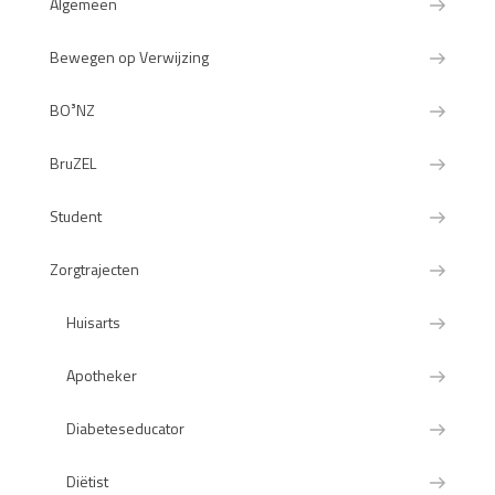
Algemeen
Bewegen op Verwijzing
BO³NZ
BruZEL
Student
Zorgtrajecten
Huisarts
Apotheker
Diabeteseducator
Diëtist