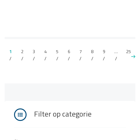
1
2
3
4
5
6
7
8
9
…
25
Filter op categorie