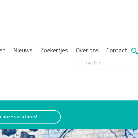
en
Nieuws
Zoekertjes
Over ons
Contact
k onze vacatures!