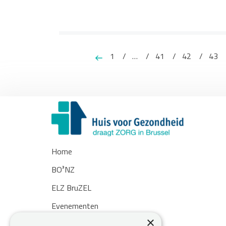
1
…
41
42
43
Home
BO³NZ
ELZ BruZEL
Evenementen
×
Nieuws