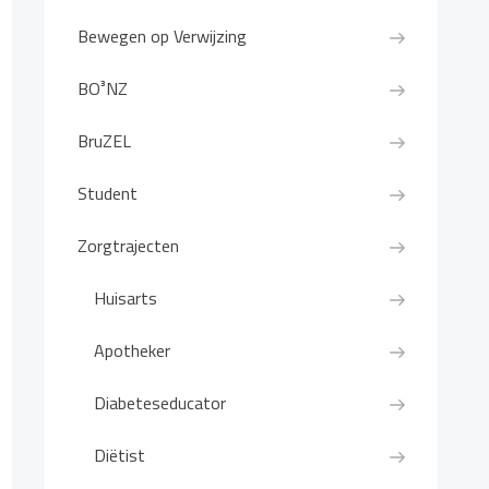
Bewegen op Verwijzing
BO³NZ
BruZEL
Student
Zorgtrajecten
Huisarts
Apotheker
Diabeteseducator
Diëtist