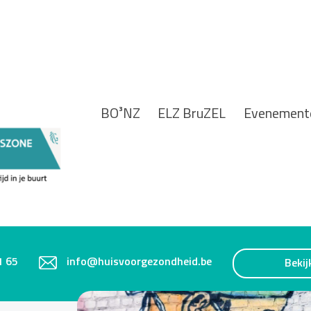
BO³NZ
ELZ BruZEL
Evenement
1 65
info@huisvoorgezondheid.be
Bekij