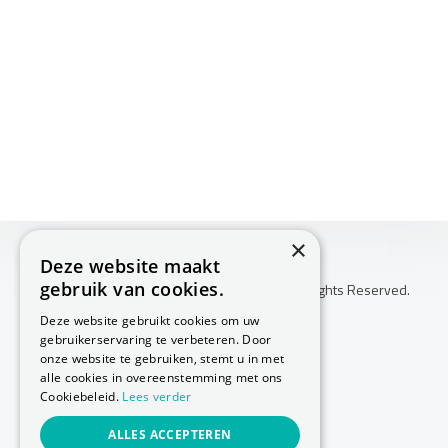
×
Deze website maakt
gebruik van cookies.
Copyright © 2026 Huis Voor Gezondheid. All Rights Reserved.
Klachtenprocedure
Deze website gebruikt cookies om uw
-
gebruikerservaring te verbeteren. Door
Annuleringsvoorwaarden
onze website te gebruiken, stemt u in met
-
alle cookies in overeenstemming met ons
Cookiebeleid.
Lees verder
Sitemap
-
ALLES ACCEPTEREN
Privacy Policy