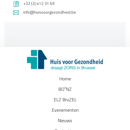
+32 (2) 412 31 69
info@huisvoorgezondheid.be
Home
BO³NZ
ELZ BruZEL
Evenementen
Nieuws