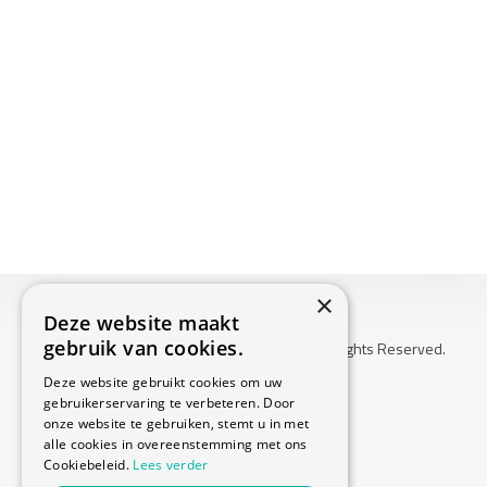
×
Deze website maakt
gebruik van cookies.
Copyright © 2026 Huis Voor Gezondheid. All Rights Reserved.
Klachtenprocedure
Deze website gebruikt cookies om uw
-
gebruikerservaring te verbeteren. Door
Annuleringsvoorwaarden
onze website te gebruiken, stemt u in met
-
alle cookies in overeenstemming met ons
Cookiebeleid.
Lees verder
Sitemap