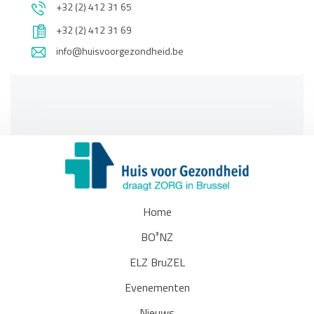
+32 (2) 412 31 65
+32 (2) 412 31 69
info@huisvoorgezondheid.be
Home
BO³NZ
ELZ BruZEL
Evenementen