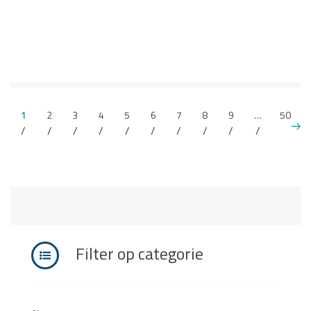
1
2
3
4
5
6
7
8
9
…
50
Filter op categorie