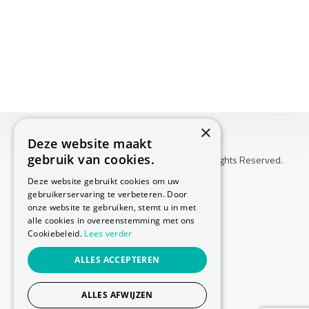
×
Deze website maakt
gebruik van cookies.
Copyright © 2026 Huis Voor Gezondheid. All Rights Reserved.
Klachtenprocedure
Deze website gebruikt cookies om uw
-
gebruikerservaring te verbeteren. Door
Annuleringsvoorwaarden
onze website te gebruiken, stemt u in met
-
alle cookies in overeenstemming met ons
Cookiebeleid.
Lees verder
Sitemap
-
ALLES ACCEPTEREN
Privacy Policy
-
Cookie Policy
ALLES AFWIJZEN
Website laten maken