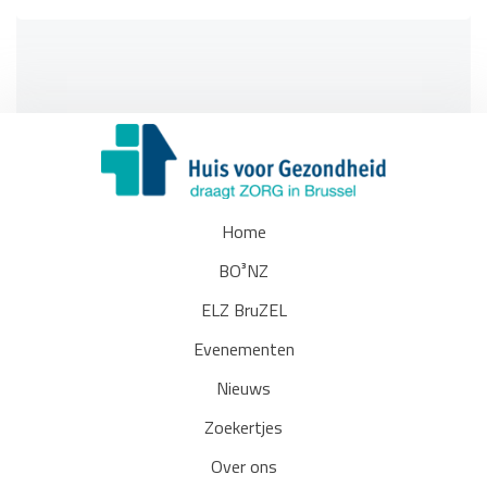
Home
BO³NZ
ELZ BruZEL
Evenementen
Nieuws
Zoekertjes
Over ons