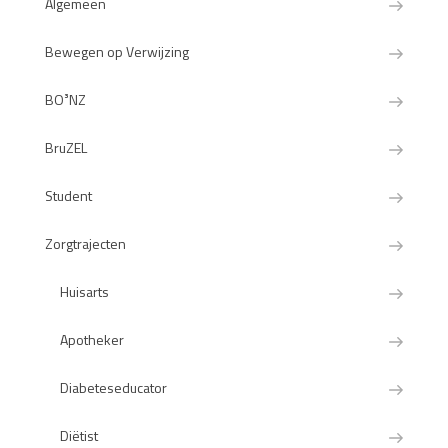
Algemeen
Bewegen op Verwijzing
BO³NZ
BruZEL
Student
Zorgtrajecten
Huisarts
Apotheker
Diabeteseducator
Diëtist