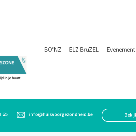
BO³NZ
ELZ BruZEL
Evenement
1 65
info@huisvoorgezondheid.be
Bekij