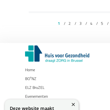
1
2
3
4
5
Home
BO³NZ
ELZ BruZEL
Evenementen
×
Nieuws
Deze website maakt