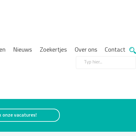
en
Nieuws
Zoekertjes
Over ons
Contact
k onze vacatures!