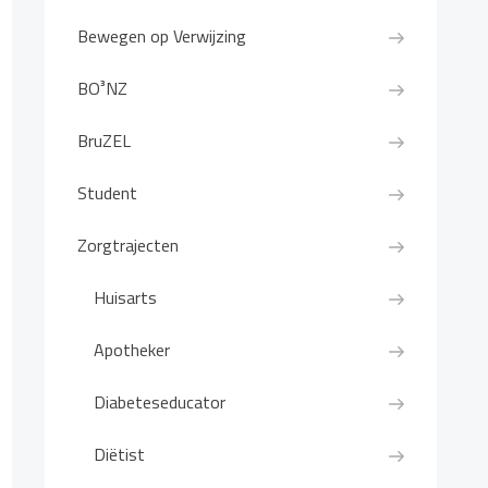
Bewegen op Verwijzing
BO³NZ
BruZEL
Student
Zorgtrajecten
Huisarts
Apotheker
Diabeteseducator
Diëtist