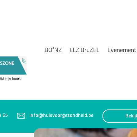
BO³NZ
ELZ BruZEL
Evenement
1 65
info@huisvoorgezondheid.be
Bekij