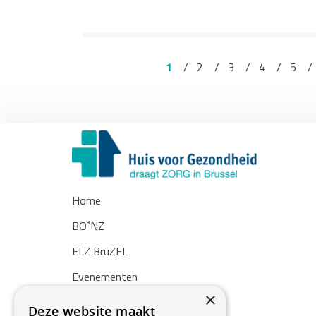
1
2
3
4
5
Home
BO³NZ
ELZ BruZEL
Evenementen
×
Nieuws
Deze website maakt