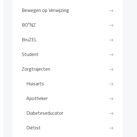
Bewegen op Verwijzing
BO³NZ
BruZEL
Student
Zorgtrajecten
Huisarts
Apotheker
Diabeteseducator
Diëtist