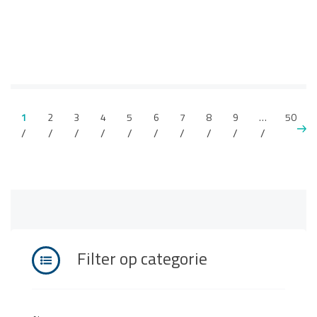
1
2
3
4
5
6
7
8
9
…
50
Filter op categorie