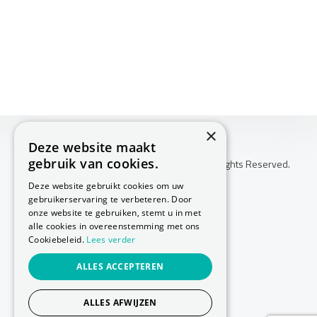
×
Deze website maakt
gebruik van cookies.
Copyright © 2026 Huis Voor Gezondheid. All Rights Reserved.
Klachtenprocedure
Deze website gebruikt cookies om uw
-
gebruikerservaring te verbeteren. Door
Annuleringsvoorwaarden
onze website te gebruiken, stemt u in met
-
alle cookies in overeenstemming met ons
Cookiebeleid.
Lees verder
Sitemap
-
ALLES ACCEPTEREN
Privacy Policy
-
Cookie Policy
ALLES AFWIJZEN
Website laten maken