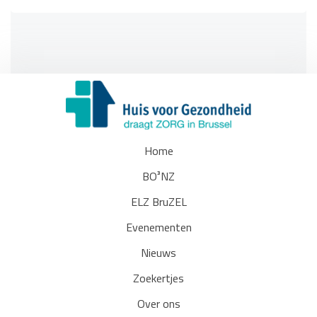
Home
BO³NZ
ELZ BruZEL
Evenementen
Nieuws
Zoekertjes
Over ons