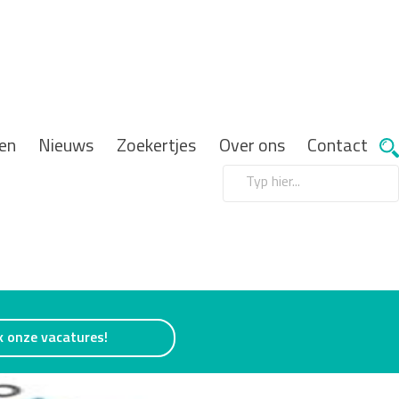
en
Nieuws
Zoekertjes
Over ons
Contact
k onze vacatures!