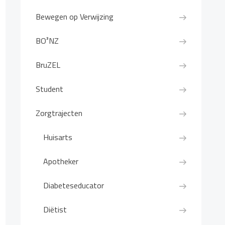
Bewegen op Verwijzing
BO³NZ
BruZEL
Student
Zorgtrajecten
Huisarts
Apotheker
Diabeteseducator
Diëtist