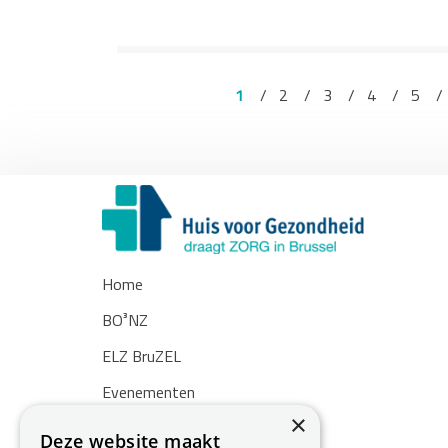
1
2
3
4
5
Home
BO³NZ
ELZ BruZEL
Evenementen
×
Nieuws
Deze website maakt