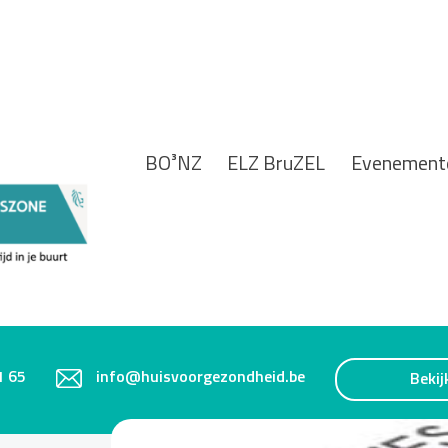
BO³NZ
ELZ BruZEL
Evenement
1 65
info@huisvoorgezondheid.be
Bekij