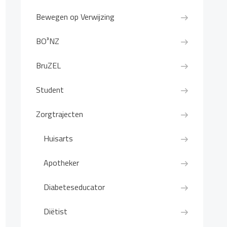
Bewegen op Verwijzing
BO³NZ
BruZEL
Student
Zorgtrajecten
Huisarts
Apotheker
Diabeteseducator
Diëtist