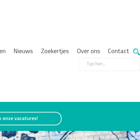
en
Nieuws
Zoekertjes
Over ons
Contact
k onze vacatures!