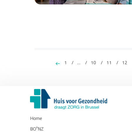
1
…
10
11
12
Home
BO³NZ