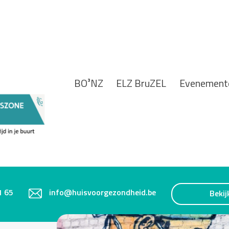
BO³NZ
ELZ BruZEL
Evenement
1 65
info@huisvoorgezondheid.be
Bekij