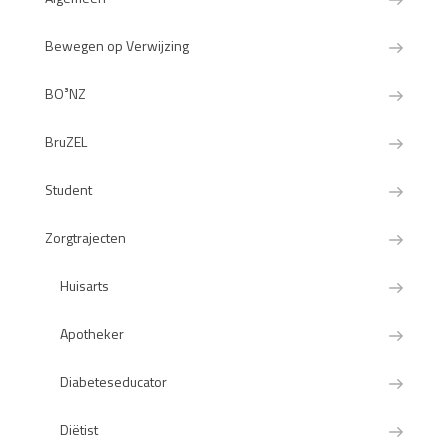
Bewegen op Verwijzing
BO³NZ
BruZEL
Student
Zorgtrajecten
Huisarts
Apotheker
Diabeteseducator
Diëtist