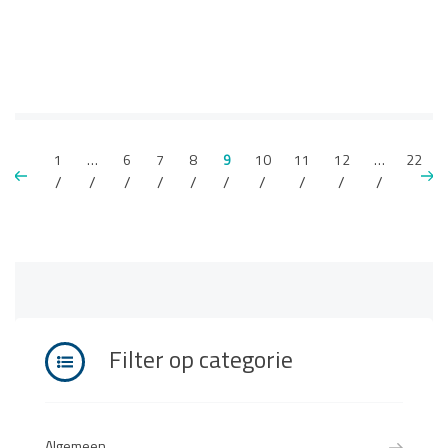
1
…
6
7
8
9
10
11
12
…
22
Filter op categorie
Algemeen