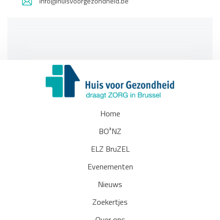
info@huisvoorgezondheid.be
Home
BO³NZ
ELZ BruZEL
Evenementen
Nieuws
Zoekertjes